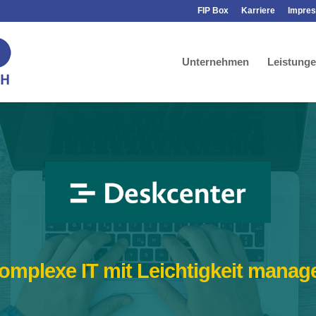
FIP Box
Karriere
Impre
Unternehmen
Leistung
omplexe IT mit Leichtigkeit manag